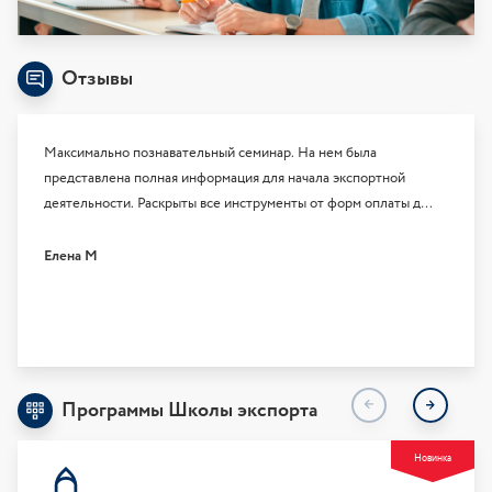
Отзывы
Максимально познавательный семинар. На нем была
Курсом
представлена полная информация для начала экспортной
велико
деятельности. Раскрыты все инструменты от форм оплаты до
Налоги
рисков. Самое важное вся информация была подкреплена
интере
практическим материалом.
Елена М
Светл
Программы Школы экспорта
Новинка