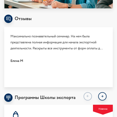
Отзывы
Максимально познавательный семинар. На нем была
Курсом
представлена полная информация для начала экспортной
велико
деятельности. Раскрыты все инструменты от форм оплаты до
Налоги
рисков. Самое важное вся информация была подкреплена
интере
практическим материалом.
Елена М
Светл
Программы Школы экспорта
Новинка